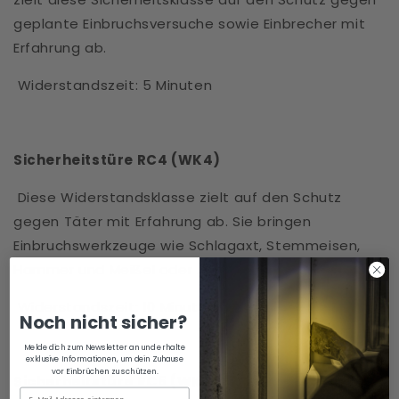
geplante Einbruchsversuche sowie Einbrecher mit
Erfahrung ab.
Widerstandszeit: 5 Minuten
Sicherheitstüre RC4 (WK4)
Diese Widerstandsklasse zielt auf den Schutz
gegen Täter mit Erfahrung ab. Sie bringen
Einbruchswerkzeuge wie Schlagaxt, Stemmeisen,
Hammer und Meißel oder Akku-Bohrmaschine mit.
Widerstandszeit: 10 Minuten
Noch nicht sicher?
Melde dich zum Newsletter an und erhalte
exklusive Informationen, um dein Zuhause
vor Einbrüchen zu schützen.
Sicherheitstüre RC5 (WK5)