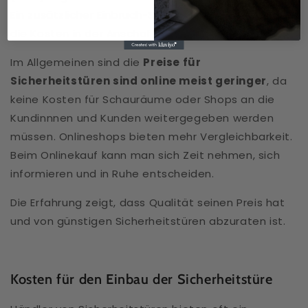
Ein zusätzlicher Einbruch-Schutz, der sich auch auf
die Kosten in der Anschaffung auswirkt.
Im Allgemeinen sind die
Preise für
Sicherheitstüren sind online meist geringer
, da
keine Kosten für Schauräume oder Shops an die
Kundinnnen und Kunden weitergegeben werden
müssen. Onlineshops bieten mehr Vergleichbarkeit.
Beim Onlinekauf kann man sich Zeit nehmen, sich
informieren und in Ruhe entscheiden.
Die Erfahrung zeigt, dass Qualität seinen Preis hat
und von günstigen Sicherheitstüren abzuraten ist.
Kosten für den Einbau der Sicherheitstüre